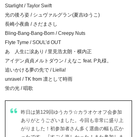
Starlight / Taylor Swift
光の後ろ姿 / シュヴァルグラン(夏吉ゆうこ)
長崎小夜曲 / さだまさし
Bling-Bang-Bang-Born / Creepy Nuts
Flyte Tyme / SOUL’d OUT
あゝ人生に涙あり / 里見浩太朗・横内正
アイデン貞貞メルトダウン / えなこ feat. P丸様。
追いかける夢の先で / Liella!
unravel / TK from 凛として時雨
蛍の光 / 唱歌
昨日は第129回ゆうカラ☆カラオケオフ会参加
ありがとうございました。今回も非常に盛り上
がりました！初参加者さん多く選曲の幅も広か
ったです。『すごく楽しかった！また参加しま