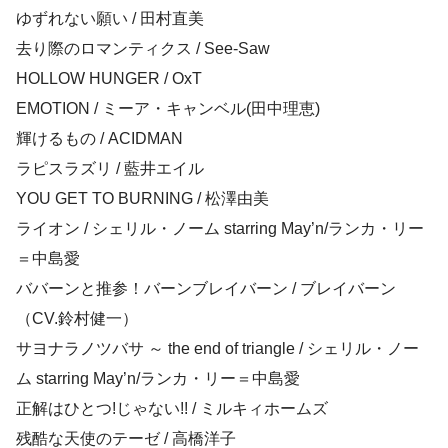
ゆずれない願い / 田村直美
去り際のロマンティクス / See-Saw
HOLLOW HUNGER / OxT
EMOTION / ミーア・キャンベル(田中理恵)
輝けるもの / ACIDMAN
ラピスラズリ / 藍井エイル
YOU GET TO BURNING / 松澤由美
ライオン / シェリル・ノーム starring May’n/ランカ・リー
＝中島愛
ババーンと推参！バーンブレイバーン / ブレイバーン
（CV.鈴村健一）
サヨナラノツバサ ～ the end of triangle / シェリル・ノー
ム starring May’n/ランカ・リー＝中島愛
正解はひとつ!じゃない!! / ミルキィホームズ
残酷な天使のテーゼ / 高橋洋子