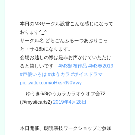
本日のM3サークル設営こんな感じになって
おります^_^
サークル名 どらごんふるーつあぷりこっ
と・サ-18bになります。
会場お越しの際は是非お声かけていただけ
ると嬉しいです！
#M3頒布作品
#M3春2019
#声優いろは
#ゆうカラ
#ボイスドラマ
pic.twitter.com/oHxsRN0Vwy
— ゆうき6/8ゆうカラカラオケオフ会72
(@mysticarts2)
2019年4月28日
本日開催、朗読演技ワークショップご参加