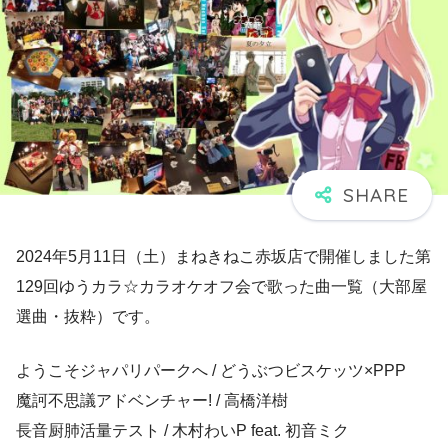
2024年5月11日（土）まねきねこ赤坂店で開催しました第
129回ゆうカラ☆カラオケオフ会で歌った曲一覧（大部屋
選曲・抜粋）です。
ようこそジャパリパークへ / どうぶつビスケッツ×PPP
魔訶不思議アドベンチャー! / 高橋洋樹
長音厨肺活量テスト / 木村わいP feat. 初音ミク