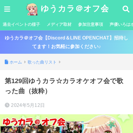
ゆうカラ＠オフ会
過去イベントの様子
メディア取材
参加注意事項
声優いろは
ゆうカラ＠オフ会【Discord＆LINE OPENCHAT】招待し
てます！お気軽に参加ください♪
ホーム
歌った曲リスト
第129回ゆうカラ☆カラオケオフ会で歌
った曲（抜粋）
2024年5月12日