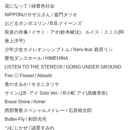
花になって / 緑黄色社会
NIPPONのサザエさん / 嘉門タツオ
おどるポンポコリン / B.B.クイーンズ
双炎の肖像 / イサミ・アオ(鈴木崚汰)、ルイス・スミス(阿
座上洋平)
少年少女カメレオンシンプトム / Neru feat. 鏡音リン
愛包ダンスホール / HIMEHINA
LISTEN TO THE STEREO!! / GOING UNDER GROUND
Fire ◎ Flower / Absorb
青のすみか / キタニタツヤ
サインはB -アイ Solo Ver.- / B小町 アイ(高橋李依)
Brave Shine / Aimer
西部警察スペシャルメドレー / 石原裕次郎
Butter-Fly / 和田光司
つむじかぜ / 諸星すみれ