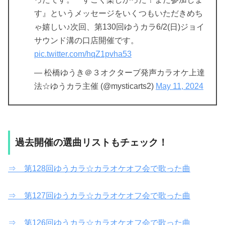
す』というメッセージをいくつもいただきめち
ゃ嬉しい♪次回、第130回ゆうカラ6/2(日)ジョイ
サウンド溝の口店開催です。
pic.twitter.com/hqZ1pvha53
— 松橋ゆうき＠３オクターブ発声カラオケ上達
法☆ゆうカラ主催 (@mysticarts2)
May 11, 2024
過去開催の選曲リストもチェック！
⇒ 第128回ゆうカラ☆カラオケオフ会で歌った曲
⇒ 第127回ゆうカラ☆カラオケオフ会で歌った曲
⇒ 第126回ゆうカラ☆カラオケオフ会で歌った曲