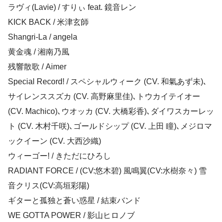
ラヴィ(Lavie) / すりぃ feat. 鏡音レン
KICK BACK / 米津玄師
Shangri-La / angela
黄金魂 / 湘南乃風
残響散歌 / Aimer
Special Record! / スペシャルウィーク (CV. 和氣あず未)､
サイレンススズカ (CV. 高野麻里佳)､トウカイテイオー
(CV. Machico)､ウオッカ (CV. 大橋彩香)､ダイワスカーレッ
ト (CV. 木村千咲)､ゴールドシップ (CV. 上田 瞳)､メジロマ
ックイーン (CV. 大西沙織)
ウィーゴー! / きただにひろし
RADIANT FORCE / (CV:悠木碧) 風鳴翼(CV:水樹奈々) 雪
音クリス(CV:高垣彩陽)
ギターと孤独と蒼い惑星 / 結束バンド
WE GOTTA POWER / 影山ヒロノブ