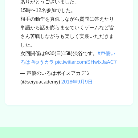
ありがとうございました。
15時〜12名参加でした。
相手の動作を真似しながら質問に答えたり
単語から話を膨らませていくゲームなど皆
さん苦戦しながらも楽しく実践いただきま
した。
次回開催は9/30(日)15時渋谷です。
#声優い
ろは
#ゆうカラ
pic.twitter.com/SHwfxJaAC7
— 声優のいろはボイスアカデミー
(@seiyuacademy)
2018年9月9日