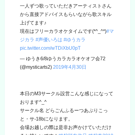
一人ずつ歌っていただきアーティストさん
から直接アドバイスもらいながら歌スキル
上げてます♪
現在はフリーカラオケタイムです(*^_^*)
#マ
ジカラ
#声優いろは
#ゆうカラ
pic.twitter.com/wTDiXbU0pT
— ゆうき6/8ゆうカラカラオケオフ会72
(@mysticarts2)
2019年4月30日
本日のM3サークル設営こんな感じになって
おります^_^
サークル名 どらごんふるーつあぷりこっ
と・サ-18bになります。
会場お越しの際は是非お声かけていただけ