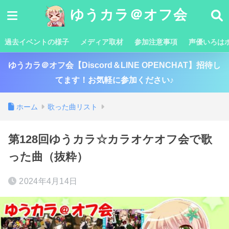
ゆうカラ＠オフ会
過去イベントの様子
メディア取材
参加注意事項
声優いろは
ゆうカラ＠オフ会【Discord＆LINE OPENCHAT】招待し
てます！お気軽に参加ください♪
ホーム
歌った曲リスト
第128回ゆうカラ☆カラオケオフ会で歌
った曲（抜粋）
2024年4月14日