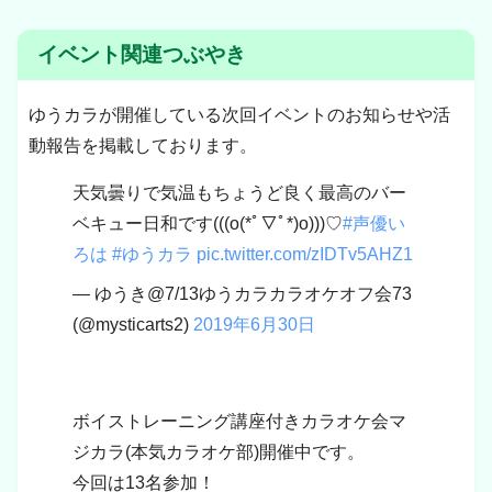
イベント関連つぶやき
ゆうカラが開催している次回イベントのお知らせや活
動報告を掲載しております。
天気曇りで気温もちょうど良く最高のバー
ベキュー日和です(((o(*ﾟ▽ﾟ*)o)))♡
#声優い
ろは
#ゆうカラ
pic.twitter.com/zIDTv5AHZ1
— ゆうき@7/13ゆうカラカラオケオフ会73
(@mysticarts2)
2019年6月30日
ボイストレーニング講座付きカラオケ会マ
ジカラ(本気カラオケ部)開催中です。
今回は13名参加！