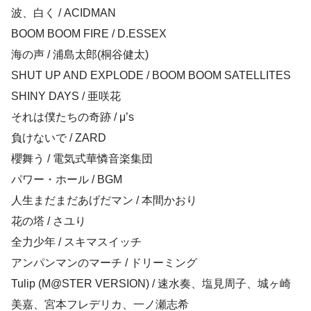
波、白く / ACIDMAN
BOOM BOOM FIRE / D.ESSEX
海の声 / 浦島太郎(桐谷健太)
SHUT UP AND EXPLODE / BOOM BOOM SATELLITES
SHINY DAYS / 亜咲花
それは僕たちの奇跡 / μ’s
負けないで / ZARD
櫻舞う / 電気式華憐音楽集団
パワー・ホール / BGM
人生まだまだあげだマン / 本間かおり
花の塔 / さユり
全力少年 / スキマスイッチ
アンパンマンのマーチ / ドリーミング
Tulip (M@STER VERSION) / 速水奏、塩見周子、城ヶ崎
美嘉、宮本フレデリカ、一ノ瀬志希