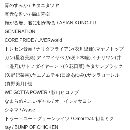
青のすみか / キタニタツヤ
真赤な誓い / 福山芳樹
転がる岩、君に朝が降る / ASIAN KUNG-FU
GENERATION
CORE PRIDE / UVERworld
トレセン音頭 / ナリタブライアン(衣川里佳),マヤノトップ
ガン(星谷美緒),アドマイヤベガ(咲々木瞳),イナリワン(井
上遥乃),サトノダイヤモンド(立花日菜),キタサンブラック
(矢野妃菜喜),ヤエノムテキ(日原あゆみ),サクラローレル
(真野美月) 他
WE GOTTA POWER / 影山ヒロノブ
なまらめんこいギャル / オーイシマサヨシ
シネマ / Ayase
トゥー・ユー・グリーンライツ / Omoi feat. 初音ミク
ray / BUMP OF CHICKEN