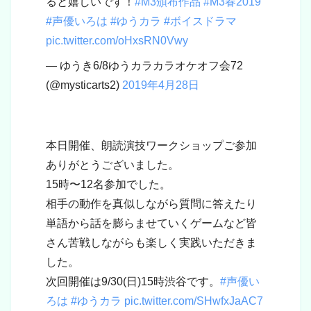
ると嬉しいです！
#M3頒布作品
#M3春2019
#声優いろは
#ゆうカラ
#ボイスドラマ
pic.twitter.com/oHxsRN0Vwy
— ゆうき6/8ゆうカラカラオケオフ会72
(@mysticarts2)
2019年4月28日
本日開催、朗読演技ワークショップご参加
ありがとうございました。
15時〜12名参加でした。
相手の動作を真似しながら質問に答えたり
単語から話を膨らませていくゲームなど皆
さん苦戦しながらも楽しく実践いただきま
した。
次回開催は9/30(日)15時渋谷です。
#声優い
ろは
#ゆうカラ
pic.twitter.com/SHwfxJaAC7