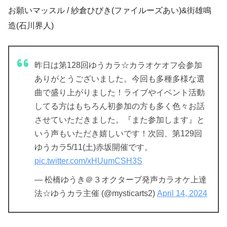
お願いマッスル / 紗倉ひびき(ファイルーズあい)&街雄鳴
造(石川界人)
昨日は第128回ゆうカラ☆カラオケオフ会参加
ありがとうございました。今回も多種多様な選
曲で盛り上がりました！ライブやイベント活動
してる方はもちろん初参加の方も多く色々お話
させていただきました。『また参加します』と
いう声もいただき嬉しいです！次回、第129回
ゆうカラ5/11(土)赤坂開催です。
pic.twitter.com/xHUumCSH3S
— 松橋ゆうき＠３オクターブ発声カラオケ上達
法☆ゆうカラ主催 (@mysticarts2)
April 14, 2024