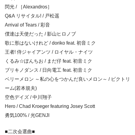
閃光 / ［Alexandros］
Q&A リサイタル! / 戸松遥
Arrival of Tears / 彩音
僕達は天使だった / 影山ヒロノブ
歌に形はないけれど / doriko feat. 初音ミク
王者! 侍ジャイアンツ / ロイヤル・ナイツ
くるみ☆ぽんちお / まだ仔 feat. 初音ミク
ブリキノダンス / 日向電工 feat. 初音ミク
ベリーメロン ～私の心をつかんだ良いメロン～ / ビクトリ
ーム(若本規夫)
空色デイズ / 中川翔子
Hero / Chad Kroeger featuring Josey Scott
勇気100% / 光GENJI
■二次会選曲■