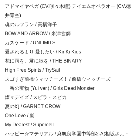
アドマイヤベガ (CV.咲々木瞳) テイエムオペラオー (CV.徳
井青空)
魂のルフラン / 高橋洋子
BOW AND ARROW / 米津玄師
カスケード / UNLIMITS
愛されるより 愛したい / KinKi Kids
花に雨を、君に歌を / THE BINARY
High Free Spirits / TrySail
スゴすぎ前橋ウィッチーズ！ / 前橋ウィッチーズ
一番の宝物 (Yui ver.) / Girls Dead Monster
燦々デイズ / スピラ・スピカ
夏の幻 / GARNET CROW
One Love / 嵐
My Dearest / Supercell
ハッピー☆マテリアル / 麻帆良学園中等部2-A(相坂さよ・