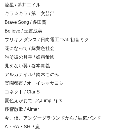
流星 / 藍井エイル
キラ☆キラ / 第二文芸部
Brave Song / 多田葵
Believe / 玉置成実
ブリキノダンス / 日向電工 feat. 初音ミク
花になって / 緑黄色社会
誰そ彼の月華 / 妖精帝國
見えない翼 / 谷本貴義
アルカテイル / 鈴木このみ
楽園都市 / オーイシマサヨシ
コネクト / ClariS
夏色えがおで1,2,Jump! / μ’s
残響散歌 / Aimer
今、僕、アンダーグラウンドから / 結束バンド
A・RA・SHI / 嵐