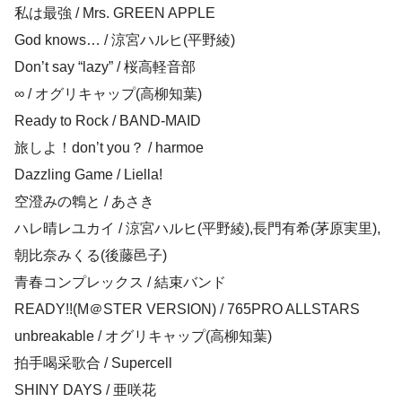
私は最強 / Mrs. GREEN APPLE
God knows… / 涼宮ハルヒ(平野綾)
Don’t say “lazy” / 桜高軽音部
∞ / オグリキャップ(高柳知葉)
Ready to Rock / BAND-MAID
旅しよ！don’t you？ / harmoe
Dazzling Game / Liella!
空澄みの鵯と / あさき
ハレ晴レユカイ / 涼宮ハルヒ(平野綾),長門有希(茅原実里),
朝比奈みくる(後藤邑子)
青春コンプレックス / 結束バンド
READY!!(M＠STER VERSION) / 765PRO ALLSTARS
unbreakable / オグリキャップ(高柳知葉)
拍手喝采歌合 / Supercell
SHINY DAYS / 亜咲花