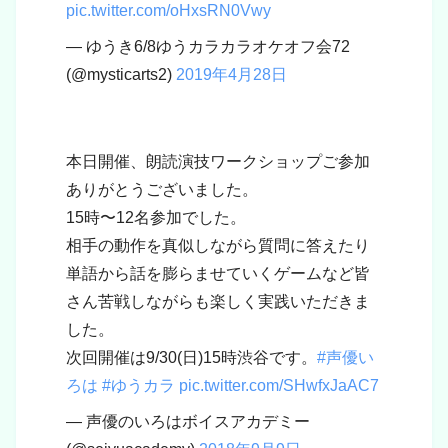
pic.twitter.com/oHxsRN0Vwy
— ゆうき6/8ゆうカラカラオケオフ会72
(@mysticarts2)
2019年4月28日
本日開催、朗読演技ワークショップご参加
ありがとうございました。
15時〜12名参加でした。
相手の動作を真似しながら質問に答えたり
単語から話を膨らませていくゲームなど皆
さん苦戦しながらも楽しく実践いただきま
した。
次回開催は9/30(日)15時渋谷です。
#声優い
ろは
#ゆうカラ
pic.twitter.com/SHwfxJaAC7
— 声優のいろはボイスアカデミー