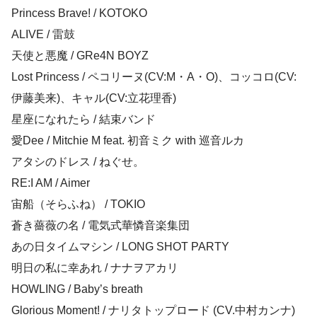
Princess Brave! / KOTOKO
ALIVE / 雷鼓
天使と悪魔 / GRe4N BOYZ
Lost Princess / ペコリーヌ(CV:M・A・O)、コッコロ(CV:
伊藤美来)、キャル(CV:立花理香)
星座になれたら / 結束バンド
愛Dee / Mitchie M feat. 初音ミク with 巡音ルカ
アタシのドレス / ねぐせ。
RE:I AM / Aimer
宙船（そらふね） / TOKIO
蒼き薔薇の名 / 電気式華憐音楽集団
あの日タイムマシン / LONG SHOT PARTY
明日の私に幸あれ / ナナヲアカリ
HOWLING / Baby’s breath
Glorious Moment! / ナリタトップロード (CV.中村カンナ)