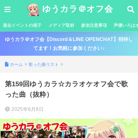
ゆうカラ＠オフ会
過去イベントの様子
メディア取材
参加注意事項
声優いろは
ゆうカラ＠オフ会【Discord＆LINE OPENCHAT】招待し
てます！お気軽に参加ください♪
ホーム
歌った曲リスト
第159回ゆうカラ☆カラオケオフ会で歌
った曲（抜粋）
2025年6月8日