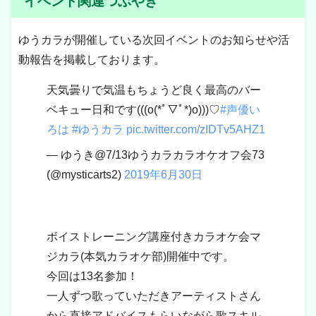
イベント関連つぶやき
ゆうカラが開催している次回イベントのお知らせや活
動報告を掲載しております。
天気曇りで気温もちょうど良く最高のバー
ベキュー日和です(((o(*ﾟ▽ﾟ*)o)))♡
#声優い
ろは
#ゆうカラ
pic.twitter.com/zIDTv5AHZ1
— ゆうき@7/13ゆうカラカラオケオフ会73
(@mysticarts2)
2019年6月30日
ボイストレーニング講座付きカラオケ会マ
ジカラ(本気カラオケ部)開催中です。
今回は13名参加！
一人ずつ歌っていただきアーティストさん
から直接アドバイスもらいながら歌スキル