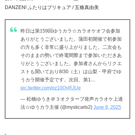
DANZEN! ふたりはプリキュア / 五條真由美
昨日は第159回ゆうカラ☆カラオケオフ会参加
ありがとうございました。蒲田初開催で初参加
の方も多く非常に盛り上がりました。二次会も
そのままの勢いで終電間際まで参加いただきあ
りがとうございました。参加者さんからリクエ
ストも聞いており8/30（土）は山梨・甲府でゆ
うカラ開催予定です。次回、第1…
pic.twitter.com/ez10OyRJUe
— 松橋ゆうき＠３オクターブ発声カラオケ上達
法☆ゆうカラ主催 (@mysticarts2)
June 8, 2025