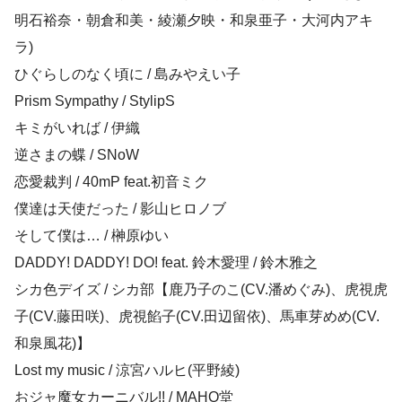
明石裕奈・朝倉和美・綾瀬夕映・和泉亜子・大河内アキ
ラ)
ひぐらしのなく頃に / 島みやえい子
Prism Sympathy / StylipS
キミがいれば / 伊織
逆さまの蝶 / SNoW
恋愛裁判 / 40mP feat.初音ミク
僕達は天使だった / 影山ヒロノブ
そして僕は… / 榊原ゆい
DADDY! DADDY! DO! feat. 鈴木愛理 / 鈴木雅之
シカ色デイズ / シカ部【鹿乃子のこ(CV.潘めぐみ)、虎視虎
子(CV.藤田咲)、虎視餡子(CV.田辺留依)、馬車芽めめ(CV.
和泉風花)】
Lost my music / 涼宮ハルヒ(平野綾)
おジャ魔女カーニバル!! / MAHO堂