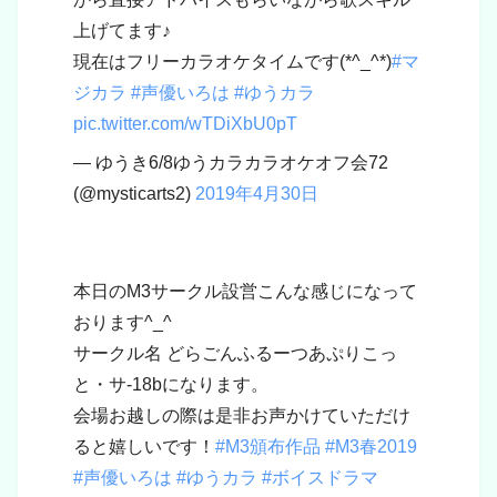
上げてます♪
現在はフリーカラオケタイムです(*^_^*)
#マ
ジカラ
#声優いろは
#ゆうカラ
pic.twitter.com/wTDiXbU0pT
— ゆうき6/8ゆうカラカラオケオフ会72
(@mysticarts2)
2019年4月30日
本日のM3サークル設営こんな感じになって
おります^_^
サークル名 どらごんふるーつあぷりこっ
と・サ-18bになります。
会場お越しの際は是非お声かけていただけ
ると嬉しいです！
#M3頒布作品
#M3春2019
#声優いろは
#ゆうカラ
#ボイスドラマ