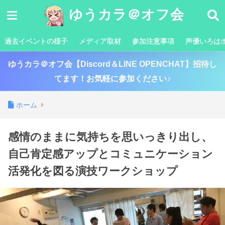
ゆうカラ＠オフ会
過去イベントの様子
メディア取材
参加注意事項
声優いろは
ゆうカラ＠オフ会【Discord＆LINE OPENCHAT】招待し
てます！お気軽に参加ください♪
ホーム
感情のままに気持ちを思いっきり出し、
自己肯定感アップとコミュニケーション
活発化を図る演技ワークショップ